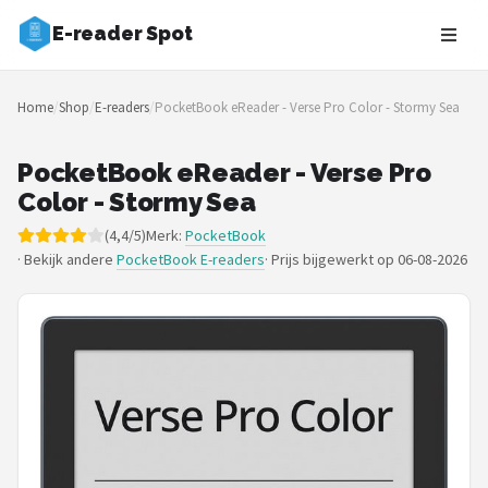
E-reader Spot
Zoeken
Home
/
Shop
/
E-readers
/
PocketBook eReader - Verse Pro Color - Stormy Sea
NAVIGATIE
Shop
PocketBook eReader - Verse Pro
Color - Stormy Sea
Merken
(4,4/5)
Merk:
PocketBook
· Bekijk andere
PocketBook E-readers
·
Prijs bijgewerkt op 06-08-2026
Blog
Auteurs
E-readers
Shop
POPULAIRE MERKEN