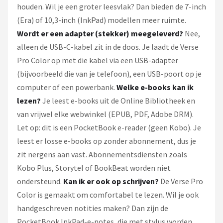
houden. Wil je een groter leesvlak? Dan bieden de 7-inch
(Era) of 10,3-inch (InkPad) modellen meer ruimte.
Wordt er een adapter (stekker) meegeleverd?
Nee,
alleen de USB-C-kabel zit in de doos. Je laadt de Verse
Pro Color op met die kabel via een USB-adapter
(bijvoorbeeld die van je telefoon), een USB-poort op je
computer of een powerbank.
Welke e-books kan ik
lezen?
Je leest e-books uit de Online Bibliotheek en
van vrijwel elke webwinkel (EPUB, PDF, Adobe DRM).
Let op: dit is een PocketBook e-reader (geen Kobo). Je
leest er losse e-books op zonder abonnement, dus je
zit nergens aan vast. Abonnementsdiensten zoals
Kobo Plus, Storytel of BookBeat worden niet
ondersteund.
Kan ik er ook op schrijven?
De Verse Pro
Color is gemaakt om comfortabel te lezen. Wil je ook
handgeschreven notities maken? Dan zijn de
PocketBook InkPad-e-notes, die met stylus worden