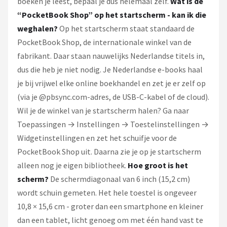
boeken je leest, bepaal je dus helemaal zelf.
Wat is de
“PocketBook Shop” op het startscherm - kan ik die
weghalen?
Op het startscherm staat standaard de
PocketBook Shop, de internationale winkel van de
fabrikant. Daar staan nauwelijks Nederlandse titels in,
dus die heb je niet nodig. Je Nederlandse e-books haal
je bij vrijwel elke online boekhandel en zet je er zelf op
(via je @pbsync.com-adres, de USB-C-kabel of de cloud).
Wil je de winkel van je startscherm halen? Ga naar
Toepassingen → Instellingen → Toestelinstellingen →
Widgetinstellingen en zet het schuifje voor de
PocketBook Shop uit. Daarna zie je op je startscherm
alleen nog je eigen bibliotheek.
Hoe groot is het
scherm?
De schermdiagonaal van 6 inch (15,2 cm)
wordt schuin gemeten. Het hele toestel is ongeveer
10,8 × 15,6 cm - groter dan een smartphone en kleiner
dan een tablet, licht genoeg om met één hand vast te