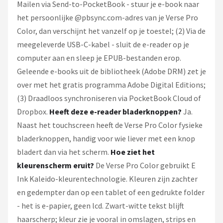
Mailen via Send-to-PocketBook - stuur je e-book naar
het persoonlijke @pbsync.com-adres van je Verse Pro
Color, dan verschijnt het vanzelf op je toestel; (2) Via de
meegeleverde USB-C-kabel - sluit de e-reader op je
computer aan en sleep je EPUB-bestanden erop.
Geleende e-books uit de bibliotheek (Adobe DRM) zet je
over met het gratis programma Adobe Digital Editions;
(3) Draadloos synchroniseren via PocketBook Cloud of
Dropbox.
Heeft deze e-reader bladerknoppen?
Ja.
Naast het touchscreen heeft de Verse Pro Color fysieke
bladerknoppen, handig voor wie liever met een knop
bladert dan via het scherm.
Hoe ziet het
kleurenscherm eruit?
De Verse Pro Color gebruikt E
Ink Kaleido-kleurentechnologie. Kleuren zijn zachter
en gedempter dan op een tablet of een gedrukte folder
- het is e-papier, geen lcd. Zwart-witte tekst blijft
haarscherp; kleur zie je vooral in omslagen, strips en