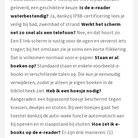
geleverd, een geschiktere keuze.
Is de e-reader
waterbestendig?
Ja, dankzij IPX8-certificering lees je
veilig bij bad, zwembad of strand.
Werkt het scherm
net zo snel als een telefoon?
Nee, en dat hoort zo.
Een E Ink-scherm is rustig voor de ogen en ververst iets
trager; bij het omslaan zie je soms een korte flikkering.
Dat is volkomen normaal voor e-papier.
Staan er al
boeken op?
Standaard staan er enkele voorbeeld-e-
books in verschillende talen op. Die kun je eenvoudig
verwijderen, zodat je alleen je eigen boeken in de
bibliotheek ziet.
Heb ik een hoesje nodig?
Aangeraden: een bijpassend hoesje beschermt tegen
krassen, deukjes en stoten. Bij veel hoesjes gaat het
toestel dankzij de auto-wake functie automatisch aan
bij openen en in slaapstand bij sluiten.
Hoe zet ik e-
books op de e-reader?
Er zijn drie manieren: (1)