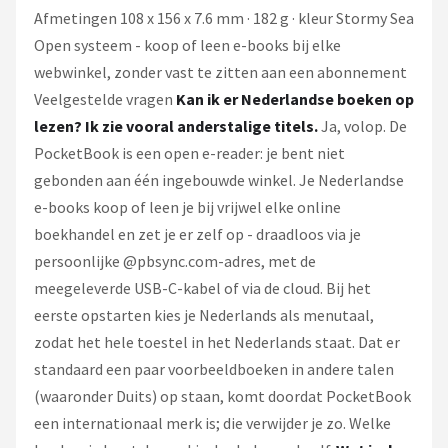
Afmetingen 108 x 156 x 7.6 mm · 182 g · kleur Stormy Sea
Open systeem - koop of leen e-books bij elke
webwinkel, zonder vast te zitten aan een abonnement
Veelgestelde vragen
Kan ik er Nederlandse boeken op
lezen? Ik zie vooral anderstalige titels.
Ja, volop. De
PocketBook is een open e-reader: je bent niet
gebonden aan één ingebouwde winkel. Je Nederlandse
e-books koop of leen je bij vrijwel elke online
boekhandel en zet je er zelf op - draadloos via je
persoonlijke @pbsync.com-adres, met de
meegeleverde USB-C-kabel of via de cloud. Bij het
eerste opstarten kies je Nederlands als menutaal,
zodat het hele toestel in het Nederlands staat. Dat er
standaard een paar voorbeeldboeken in andere talen
(waaronder Duits) op staan, komt doordat PocketBook
een internationaal merk is; die verwijder je zo. Welke