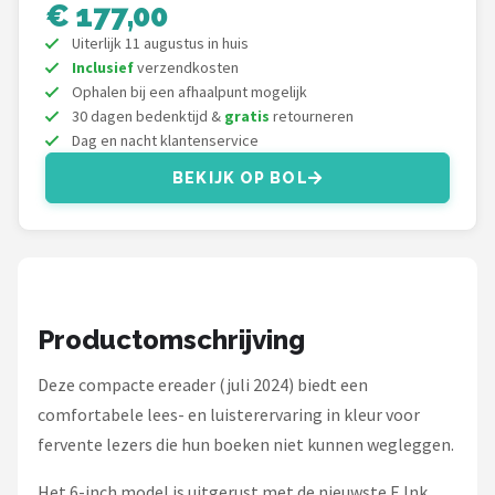
Kobo
€ 177,00
Uiterlijk 11 augustus in huis
Alle merken →
Inclusief
verzendkosten
Ophalen bij een afhaalpunt mogelijk
30 dagen bedenktijd &
gratis
retourneren
Dag en nacht klantenservice
BEKIJK OP BOL
Productomschrijving
Deze compacte ereader (juli 2024) biedt een
comfortabele lees- en luisterervaring in kleur voor
fervente lezers die hun boeken niet kunnen wegleggen.
Het 6-inch model is uitgerust met de nieuwste E Ink