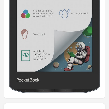
Hoesje
BROTECT
iMoshion
Lunso
MMOBIEL
PocketBook
Geschikt voor
i12Cover
Goodline