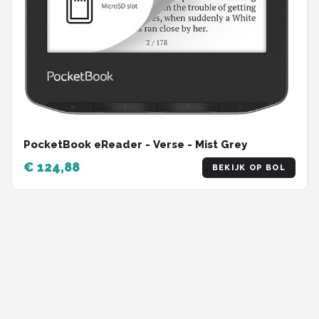
PocketBook eReader - Verse - Mist Grey
€ 124,88
BEKIJK OP BOL
E-READER SPOT
E-readers en accessoires kopen. Voor een gemakkelijke en persoonlijke