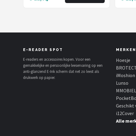
- cove
E-READER SPOT
MERKEN
E-readers en accessoires kopen. Voor een
Hoesje
gemakkelijke en persoonlijke leeservaring op een
BROTEC
anti-glanzend E-Ink scherm dat net zo leest als
iMoshion
drukwerk op papier.
Lunso
MMOBIE
PocketB
Geschikt 
i12Cover
Alle mer