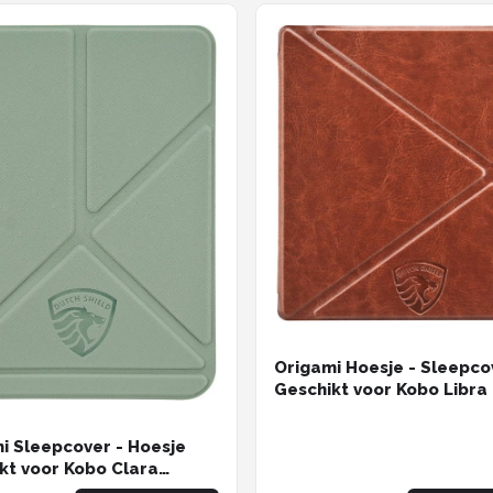
Origami Hoesje - Sleepco
Geschikt voor Kobo Libra
- Hoes Cover - Cognac Bru
ereader hoesje - cover
i Sleepcover - Hoesje
kt voor Kobo Clara
- Book Case Hoes Cover -