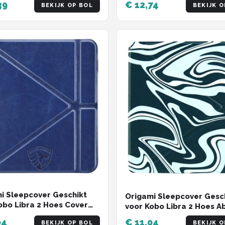
39
€ 12,74
BEKIJK OP BOL
BEKIJK O
Green Blue - ereader
 - cover
i Sleepcover Geschikt
Origami Sleepcover Gesc
obo Libra 2 Hoes Cover
voor Kobo Libra 2 Hoes A
 Blauw * - ereader hoesje
Petroleum kleuren * - er
04
€ 11,04
BEKIJK OP BOL
BEKIJK O