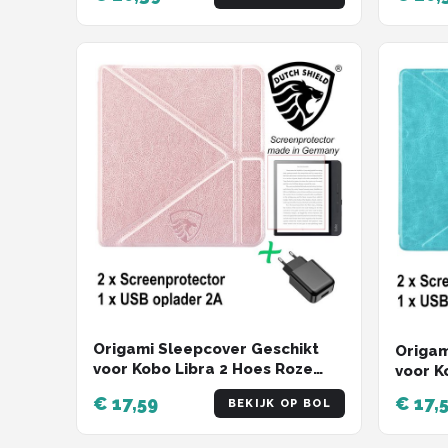
Oplade
Oplader * - ereader hoesje -
cover
cover
Origami Sleepcover Geschikt
Origam
voor Kobo Libra 2 Hoes Roze
voor K
Goud + Screenprotector +
Turquo
€ 17,59
€ 17,
BEKIJK OP BOL
Oplader * - ereader hoesje -
Oplade
cover
cover