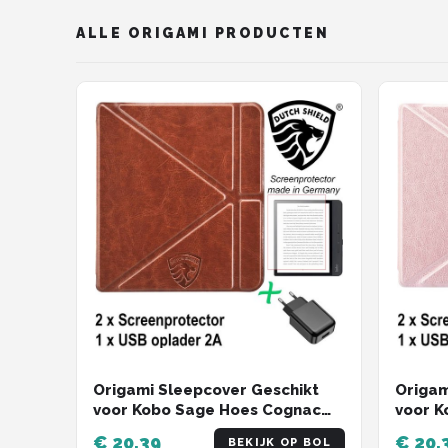
ALLE ORIGAMI PRODUCTEN
Origam
Origami Sleepcover Geschikt
voor K
voor Kobo Sage Hoes Cognac
Goud +
Bruin + Screenprotector +
€ 20,39
€ 20,
BEKIJK OP BOL