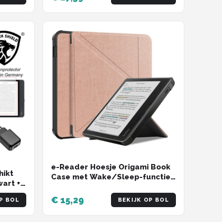
ereader hoesje - cover
e -
e-Reader Hoesje Origami Book
hikt
Case met Wake/Sleep-functie -
wart +
Kobo Libra Colour Hoesje - Rose
r * -
Gold
€ 15,29
P BOL
BEKIJK OP BOL