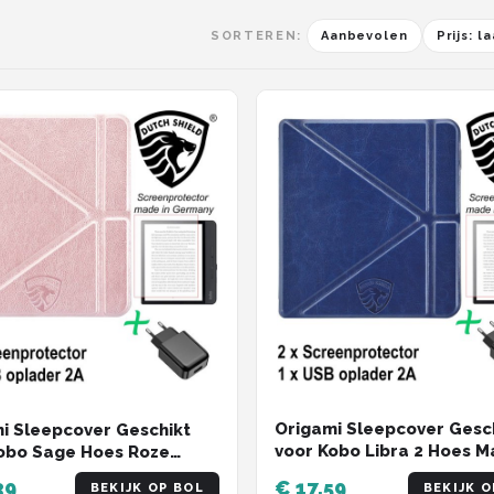
SORTEREN:
Aanbevolen
Prijs: 
Origami Sleepcover Gesc
i Sleepcover Geschikt
voor Kobo Libra 2 Hoes M
obo Sage Hoes Roze
Blauw + Screenprotector 
 Screenprotector +
39
€ 17,59
BEKIJK OP BOL
BEKIJK O