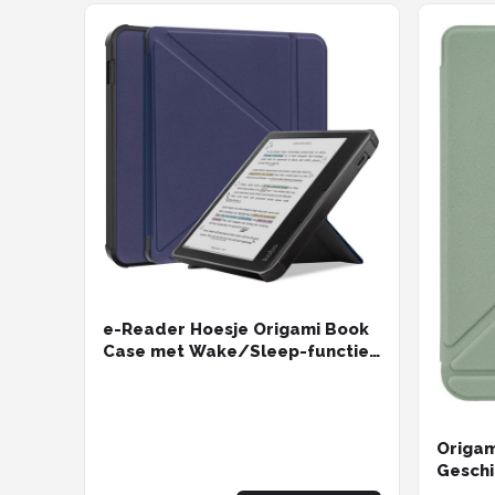
e-Reader Hoesje Origami Book
Case met Wake/Sleep-functie -
Kobo Libra Colour Hoesje -
Blauw
Origam
Geschi
Colour