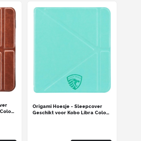
ver
Origami Hoesje - Sleepcover
 Colour
Geschikt voor Kobo Libra Colour
in* -
- Hoes Cover - Mint Groen* -
ereader hoesje - cover