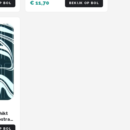
€ 11,70
P BOL
BEKIJK OP BOL
hikt
bstract
eader
P BOL