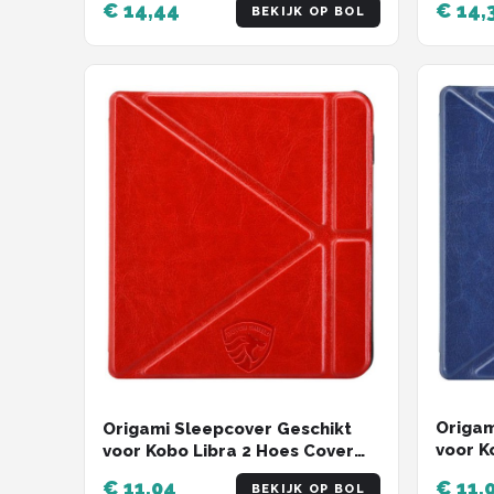
€ 14,44
€ 14,
BEKIJK OP BOL
Agave 
hoesje
Origam
Origami Sleepcover Geschikt
voor K
voor Kobo Libra 2 Hoes Cover
Marine
Rood * - ereader hoesje - cover
€ 11,04
€ 11,
BEKIJK OP BOL