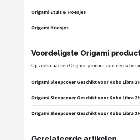
Hoesje
Origami Etuis & Hoesjes
BROTECT
Origami Hoesjes
iMoshion
Lunso
Voordeligste Origami produc
Op zoek naar een Origami product voor een scherpe p
MMOBIEL
PocketBook
Origami Sleepcover Geschikt voor Kobo Libra 2 
Geschikt voor
Origami Sleepcover Geschikt voor Kobo Libra 2 H
i12Cover
Origami Sleepcover Geschikt voor Kobo Libra 2 
Goodline
Gerelateerde artikelen