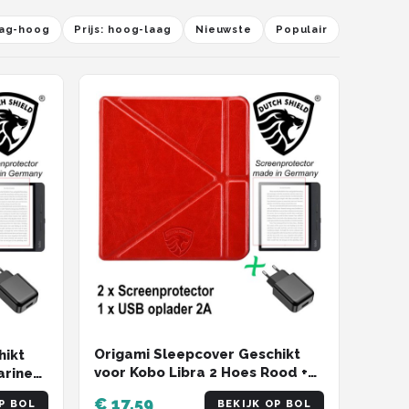
laag-hoog
Prijs: hoog-laag
Nieuwste
Populair
Origami Sleepcover Geschikt
hikt
voor Kobo Libra 2 Hoes Rood +
arine
Screenprotector + Oplader * -
+
€ 17,59
P BOL
BEKIJK OP BOL