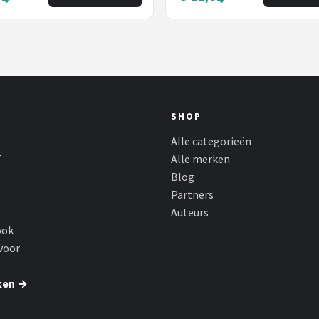
r
hoesje - cover
SHOP
Alle categorieën
T
Alle merken
Blog
Partners
L
Auteurs
ook
voor
ken →