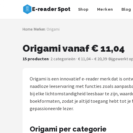
E-reader Spot
Shop
Merken
Blog
Zoeken
Home
/
Merken
/
Origami
NAVIGATIE
Shop
Origami vanaf € 11,04
Merken
15 producten
· 2 categorieën · € 11,04 – € 20,39 ·
Bijgewerkt op
Blog
Origami is een innovatief e-reader merk dat is on
Auteurs
naadloze leeservaring met functies zoals aanpasb
bij elke lichtomstandigheid leesbaar te zijn, waar
E-readers
boekformaten, zodat je altijd toegang hebt tot je f
gepassioneerde lezer.
Shop
POPULAIRE MERKEN
Origami per categorie