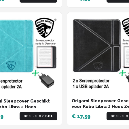
Oplader * - ereader hoesj
r * - ereader hoesje -
cover
Origami Sleepcover Gesc
i Sleepcover Geschikt
voor Kobo Libra 2 Hoes Z
obo Libra 2 Hoes
Screenprotector + Oplade
ise + Screenprotector +
59
€ 17,59
BEKIJK OP BOL
BEKIJK O
ereader hoesje - cover
r * - ereader hoesje -