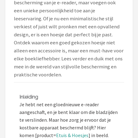
bescherming van je e-reader, maar voegen ook
Hoesje
een unieke persoonlijkheid toe aan je
leeservaring. Of je nu een minimalistische stijl
BROTECT
verkiest of juist wilt pronken met een opvallend
design, er is een hoesje dat perfect bij je past.
iMoshion
Ontdek waarom een goed gekozen hoesje niet
Lunso
alleen een accessoire is, maar een must-have voor
elke boekliefhebber. Lees verder en duik met ons
MMOBIEL
mee in de wereld van stijlvolle bescherming en
praktische voordelen.
PocketBook
Geschikt voor
Inleiding
Je hebt net een gloednieuwe e-reader
i12Cover
aangeschaft, en je bent klaar om die bladzijden
te verslinden. Maar hoe zorg je ervoor dat je
Goodline
kostbare apparaat beschermd blijft? Hier
komen [product=
Etuis & Hoesjes
] in beeld.