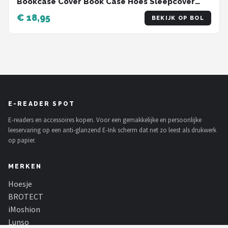
Bookcase Cover Book Case Hoes Sleepcover
Met Screenprotector - Rosé Goud
€ 18,95
BEKIJK OP BOL
E-READER SPOT
E-readers en accessoires kopen. Voor een gemakkelijke en persoonlijke
leeservaring op een anti-glanzend E-Ink scherm dat net zo leest als drukwerk
op papier.
MERKEN
Hoesje
BROTECT
iMoshion
Lunso