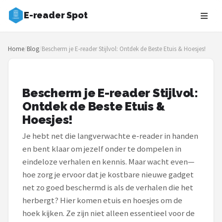
E-reader Spot
Zoeken
Home
/
Blog
/
Bescherm je E-reader Stijlvol: Ontdek de Beste Etuis & Hoesjes!
NAVIGATIE
Shop
Bescherm je E-reader Stijlvol:
Merken
Ontdek de Beste Etuis &
Hoesjes!
Blog
Je hebt net die langverwachte e-reader in handen
Auteurs
en bent klaar om jezelf onder te dompelen in
eindeloze verhalen en kennis. Maar wacht even—
E-readers
hoe zorg je ervoor dat je kostbare nieuwe gadget
net zo goed beschermd is als de verhalen die het
Shop
herbergt? Hier komen etuis en hoesjes om de
POPULAIRE MERKEN
hoek kijken. Ze zijn niet alleen essentieel voor de