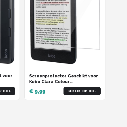
t voor
Screenprotector Geschikt voor
Kobo Clara Colour
 Glas
Screenprotector Tempered
€ 9,99
P BOL
BEKIJK OP BOL
Glass - Screenprotector
t voor
Geschikt voor Kobo Clara
Colour Screen Protector