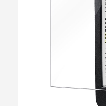
Hoesje
BROTECT
iMoshion
Lunso
MMOBIEL
PocketBook
Geschikt voor
i12Cover
Goodline