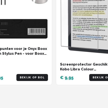
 punten voor je Onyx Boox
Stylus Pen - voor Boox
us en Boox Pen2 Pro
Screenprotector Geschik
Kobo Libra Colour
Screenprotector Gehard
95
€ 9,95
BEKIJK OP BOL
BEKIJK O
Tempered Glass -
Screenprotector Geschik
Kobo Libra Colour
Screenprotector