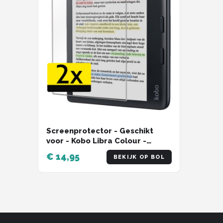
Screenprotector - Geschikt
voor - Kobo Libra Colour -
Screenprotector Bescherm
€ 14,95
BEKIJK OP BOL
Glas Gehard Screen Protector -
2 Stuks