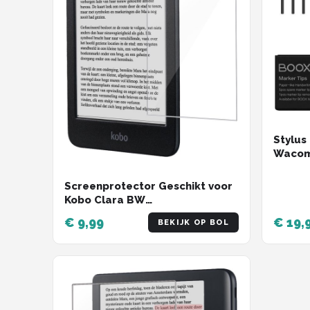
Stylus
Wacom 
Pen Pl
Screenprotector Geschikt voor
Kobo Clara BW
Screenprotector Tempered
€ 9,99
€ 19,
BEKIJK OP BOL
Glass - Screenprotector
Geschikt voor Kobo Clara BW
Screen Protector