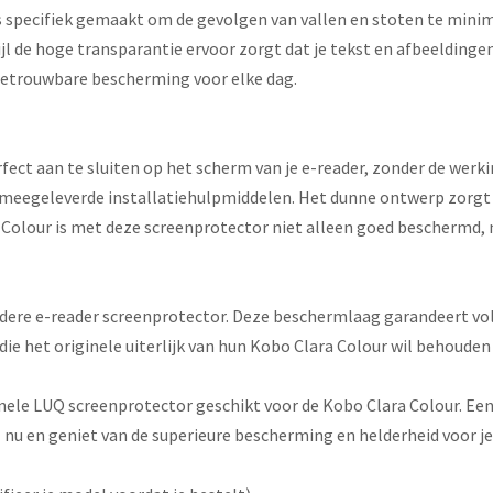
 specifiek gemaakt om de gevolgen van vallen en stoten te minimal
l de hoge transparantie ervoor zorgt dat je tekst en afbeeldingen
 betrouwbare bescherming voor elke dag.
fect aan te sluiten op het scherm van je e-reader, zonder de werk
meegeleverde installatiehulpmiddelen. Het dunne ontwerp zorgt v
olour is met deze screenprotector niet alleen goed beschermd, ma
eldere e-reader screenprotector. Deze beschermlaag garandeert vol
 die het originele uiterlijk van hun Kobo Clara Colour wil behouden
nele LUQ screenprotector geschikt voor de Kobo Clara Colour. Ee
 nu en geniet van de superieure bescherming en helderheid voor je