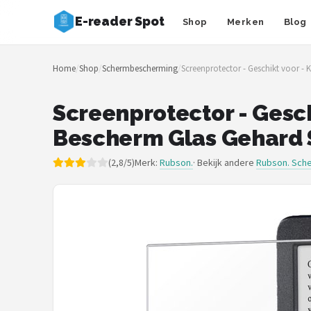
E-reader Spot
Shop
Merken
Blog
Zoeken
Home
/
Shop
/
Schermbescherming
/
Screenprotector - Geschikt voor -
NAVIGATIE
Shop
Screenprotector - Gesch
Bescherm Glas Gehard 
Merken
(2,8/5)
Merk:
Rubson.
· Bekijk andere
Rubson. Sch
Blog
Auteurs
E-readers
Shop
POPULAIRE MERKEN