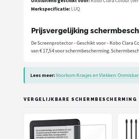
Uitsluitend geschikt voor:
Kobo Clara Colour (veri
Merkspecificatie:
LUQ
Prijsvergelijking schermbesc
De Screenprotector - Geschikt voor - Kobo Clara 
van € 17,54 voor schermbescherming. Schermbesche
Lees meer:
Voorkom Krasjes en Vlekken: Onmisba
VERGELIJKBARE SCHERMBESCHERMING