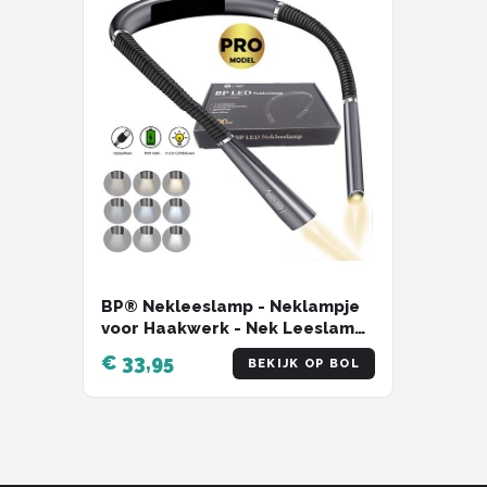
BP® Nekleeslamp - Neklampje
voor Haakwerk - Nek Leeslamp
- Leeslampje voor Boek - LED
€ 33,95
BEKIJK OP BOL
Leeslampje - Neklamp voor
Boek en Handwerken - USB
Oplaadbaar - 9 Standen