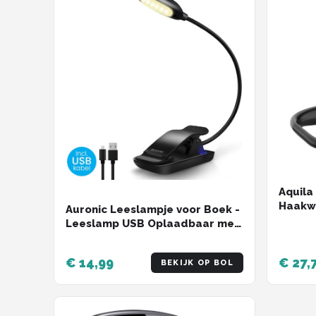
Aquila
Haakwe
Auronic Leeslampje voor Boek -
Leesla
Leeslamp USB Oplaadbaar met
Neklee
Klem - Draadloos - Verstelbaar
in Bed
- Flexibel - Zwart
€ 14,99
€ 27,
BEKIJK OP BOL