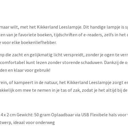
maar wilt, met het Kikkerland Leeslampje. Dit handige lampje is 
n van je favoriete boeken, tijdschriften of e-readers, zelfs in het
 voor elke boekenliefhebber.
 die zacht en gelijkmatig licht verspreidt, zonder je ogen te vermo
e comfortabel kunt lezen zonder storende schaduwen. Dankzij de op
en en klaar voor gebruik!
trein, of kampeert in de natuur, het Kikkerland Leeslampje zorgt er
lijk om mee te nemen in je tas of zak, zodat je het altijd bij de
 4 x 2 cm Gewicht: 50 gram Oplaadbaar via USB Flexibele hals voor
twerp, ideaal voor onderweg