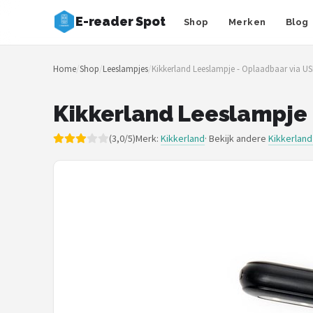
E-reader Spot
Shop
Merken
Blog
Zoeken
Home
/
Shop
/
Leeslampjes
/
Kikkerland Leeslampje - Oplaadbaar via USB
NAVIGATIE
Shop
Kikkerland Leeslampje -
Merken
(3,0/5)
Merk:
Kikkerland
· Bekijk andere
Kikkerlan
Blog
Auteurs
E-readers
Shop
POPULAIRE MERKEN