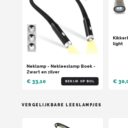
Kikker
light
Neklamp - Nekleeslamp Boek -
Zwart en zilver
€ 33,10
€ 30,
BEKIJK OP BOL
VERGELIJKBARE LEESLAMPJES