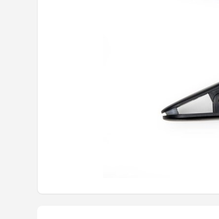
Hoesje
BROTECT
iMoshion
Lunso
MMOBIEL
PocketBook
Geschikt voor
i12Cover
Goodline