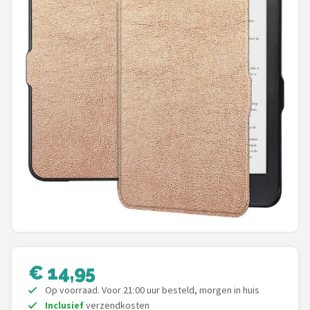
Hoesje
BROTECT
iMoshion
Lunso
MMOBIEL
PocketBook
Geschikt voor
i12Cover
€ 14,95
Goodline
Op voorraad. Voor 21:00 uur besteld, morgen in huis
Inclusief
verzendkosten