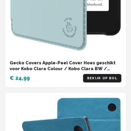
Gecko Covers Apple-Peel Cover Hoes geschikt
voor Kobo Clara Colour / Kobo Clara BW /
Tolino Shine Color - E-reader Hoes -
€ 24,99
BEKIJK OP BOL
Slaap/Wake functie - Dawn