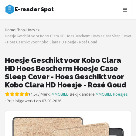
E-reader Spot
Zoeken
Home
/
Shop
/
Hoesjes
/
NAVIGATIE
Hoesje Geschikt voor Kobo Clara HD Hoes Bescherm Hoesje Case Sleep Cover
- Hoes Geschikt voor Kobo Clara HD Hoesje - Rosé Goud
Shop
Merken
Hoesje Geschikt voor Kobo Clara
HD Hoes Bescherm Hoesje Case
Blog
Sleep Cover - Hoes Geschikt voor
Kobo Clara HD Hoesje - Rosé Goud
Auteurs
(4,5/5)
Merk:
MMOBIEL
· Bekijk andere
MMOBIEL Hoesjes
·
Prijs bijgewerkt op 07-08-2026
E-readers
Shop
POPULAIRE MERKEN