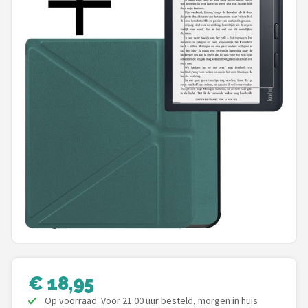
Hoesje
BROTECT
iMoshion
Lunso
MMOBIEL
PocketBook
Geschikt voor
i12Cover
Goodline
€ 18,95
Op voorraad. Voor 21:00 uur besteld, morgen in huis