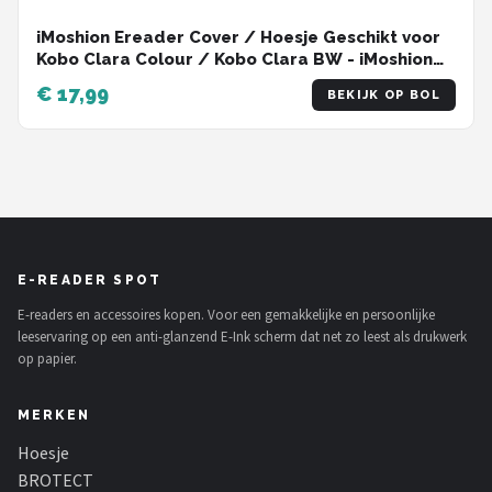
iMoshion Ereader Cover / Hoesje Geschikt voor
Kobo Clara Colour / Kobo Clara BW - iMoshion
Design Sleepcover Bookcase zonder stand - /
€ 17,99
BEKIJK OP BOL
Flowers Distance
E-READER SPOT
E-readers en accessoires kopen. Voor een gemakkelijke en persoonlijke
leeservaring op een anti-glanzend E-Ink scherm dat net zo leest als drukwerk
op papier.
MERKEN
Hoesje
BROTECT