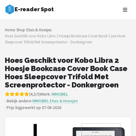
E-reader Spot
Zoeken
Home
/
Shop
/
Etuis & Hoesjes
/
NAVIGATIE
Hoes Geschikt voor Kobo Libra 2 Hoesje Bookcase Cover Book Case Hoes
Sleepcover Trifold Met Screenprotector - Donkergroen
Shop
Merken
Hoes Geschikt voor Kobo Libra 2
Hoesje Bookcase Cover Book Case
Blog
Hoes Sleepcover Trifold Met
Screenprotector - Donkergroen
Auteurs
(4,5/5)
Merk:
MMOBIEL
· Bekijk andere
MMOBIEL Etuis & Hoesjes
E-readers
·
Prijs bijgewerkt op 07-08-2026
Shop
POPULAIRE MERKEN