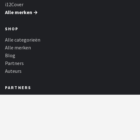
i12Cover
Alle merken →
SHOP
Alle categorieën
Alle merken
Blog
Partners
Auteurs
PARTNERS
Tiny Dutch
De schattigste babywinkel van Nederland, met onder andere Little
Dutch, Nijntje en Bébé-jo...
Kidsleep Webshop
Leer je kind beter en langer slapen met slaaptrainers, nachtlampjes en
projectors.
Kampeerartikelen Winkel
De grootste outdoorwinkel van Nederland. Grote merken outdoor