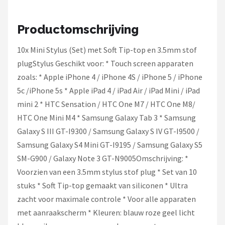
Kobo
Productomschrijving
Alle merken →
10x Mini Stylus (Set) met Soft Tip-top en 3.5mm stof
plugStylus Geschikt voor: * Touch screen apparaten
zoals: * Apple iPhone 4 / iPhone 4S / iPhone 5 / iPhone
5c /iPhone 5s * Apple iPad 4 / iPad Air / iPad Mini / iPad
mini 2 * HTC Sensation / HTC One M7 / HTC One M8/
HTC One Mini M4 * Samsung Galaxy Tab 3 * Samsung
Galaxy S III GT-I9300 / Samsung Galaxy S IV GT-I9500 /
Samsung Galaxy S4 Mini GT-I9195 / Samsung Galaxy S5
SM-G900 / Galaxy Note 3 GT-N9005Omschrijving: *
Voorzien van een 3.5mm stylus stof plug * Set van 10
stuks * Soft Tip-top gemaakt van siliconen * Ultra
zacht voor maximale controle * Voor alle apparaten
met aanraakscherm * Kleuren: blauw roze geel licht