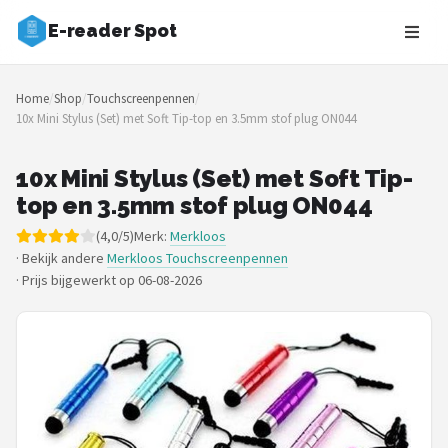
E-reader Spot
Zoeken
Home
/
Shop
/
Touchscreenpennen
/
NAVIGATIE
10x Mini Stylus (Set) met Soft Tip-top en 3.5mm stof plug ON044
Shop
10x Mini Stylus (Set) met Soft Tip-
Merken
top en 3.5mm stof plug ON044
(4,0/5)
Merk:
Merkloos
Blog
· Bekijk andere
Merkloos Touchscreenpennen
·
Prijs bijgewerkt op 06-08-2026
Auteurs
E-readers
Shop
POPULAIRE MERKEN