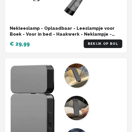
Nekleeslamp - Oplaadbaar - Leeslampje voor
Boek - Voor in bed - Haakwerk - Neklampje -
Oplaadbaar - 3 kleuren licht - 9 standen
€ 29,99
BEKIJK OP BOL