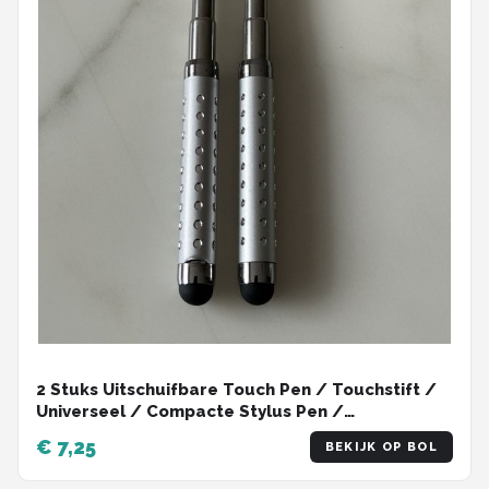
2 Stuks Uitschuifbare Touch Pen / Touchstift /
Universeel / Compacte Stylus Pen /
Touchscreen Pen / Tablet & Telefoon Touch
€ 7,25
BEKIJK OP BOL
Stift - Zilver