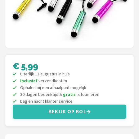
Hoesje
BROTECT
iMoshion
Lunso
€ 5,99
MMOBIEL
Uiterlijk 11 augustus in huis
PocketBook
Inclusief
verzendkosten
Ophalen bij een afhaalpunt mogelijk
30 dagen bedenktijd &
gratis
retourneren
Geschikt voor
Dag en nacht klantenservice
i12Cover
BEKIJK OP BOL
Goodline