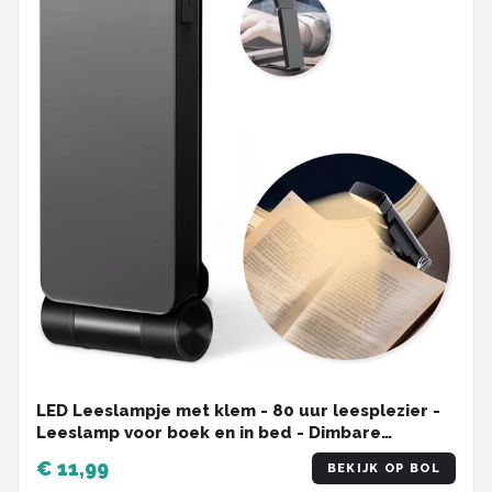
LED Leeslampje met klem - 80 uur leesplezier -
Leeslamp voor boek en in bed - Dimbare
klemlamp - Oplaadbaar via USB-C - Klemspot - 3
€ 11,99
BEKIJK OP BOL
Lichtstanden - Soft & Silky