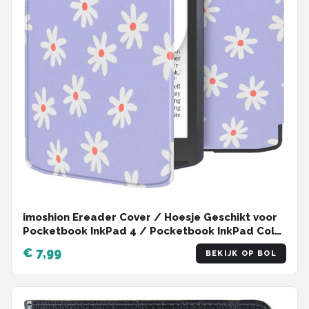
imoshion Ereader Cover / Hoesje Geschikt voor
Pocketbook InkPad 4 / Pocketbook InkPad Color
3 - imoshion Design Slim Soft Case Sleepcover
€ 7,99
BEKIJK OP BOL
Bookcase zonder stand - / Flowers Distance