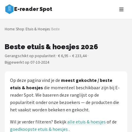
E-reader Spot
Zoeken
Home
/
Shop
/
Etuis & Hoesjes
/
Beste
NAVIGATIE
Shop
Beste etuis & hoesjes 2026
Gerangschikt op populariteit · € 6,95 – € 233,44 ·
Merken
Bijgewerkt op 07-10-2024
Blog
Op deze pagina vind je de
meest gekochte / beste
Auteurs
etuis & hoesjes
die momenteel beschikbaar zijn bij E-
reader Spot. We baseren deze ranglijst op de
E-readers
populariteit onder onze bezoekers — de producten die
het vaakst worden bekeken en gekocht.
Shop
Wil je verder filteren? Bekijk
alle etuis & hoesjes
of de
POPULAIRE MERKEN
goedkoopste etuis & hoesjes
.