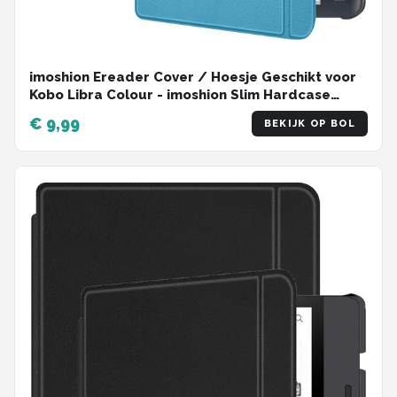
imoshion Ereader Cover / Hoesje Geschikt voor
Kobo Libra Colour - imoshion Slim Hardcase
Sleepcover Bookcase met stand - Lichtblauw
€ 9,99
BEKIJK OP BOL