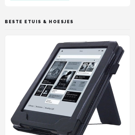
Hoesje
BROTECT
BESTE ETUIS & HOESJES
iMoshion
Lunso
MMOBIEL
PocketBook
Geschikt voor
i12Cover
Goodline