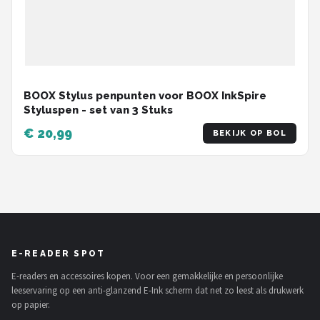
BOOX Stylus penpunten voor BOOX InkSpire
Styluspen - set van 3 Stuks
€ 20,99
BEKIJK OP BOL
E-READER SPOT
E-readers en accessoires kopen. Voor een gemakkelijke en persoonlijke
leeservaring op een anti-glanzend E-Ink scherm dat net zo leest als drukwerk
op papier.