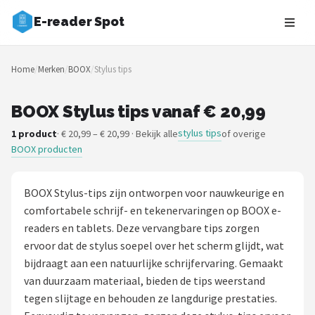
E-reader Spot
Zoeken
Home
/
Merken
/
BOOX
/
Stylus tips
NAVIGATIE
Shop
BOOX Stylus tips vanaf € 20,99
stylus tips
1 product
· € 20,99 – € 20,99 · Bekijk alle
of overige
Merken
BOOX producten
Blog
BOOX Stylus-tips zijn ontworpen voor nauwkeurige en
Auteurs
comfortabele schrijf- en tekenervaringen op BOOX e-
readers en tablets. Deze vervangbare tips zorgen
E-readers
ervoor dat de stylus soepel over het scherm glijdt, wat
bijdraagt aan een natuurlijke schrijfervaring. Gemaakt
Shop
van duurzaam materiaal, bieden de tips weerstand
tegen slijtage en behouden ze langdurige prestaties.
POPULAIRE MERKEN