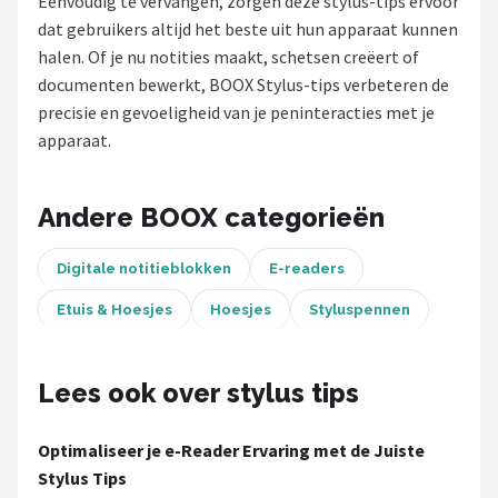
Eenvoudig te vervangen, zorgen deze stylus-tips ervoor
Hoesje
dat gebruikers altijd het beste uit hun apparaat kunnen
halen. Of je nu notities maakt, schetsen creëert of
BROTECT
documenten bewerkt, BOOX Stylus-tips verbeteren de
precisie en gevoeligheid van je peninteracties met je
iMoshion
apparaat.
Lunso
Andere BOOX categorieën
MMOBIEL
Digitale notitieblokken
E-readers
PocketBook
Etuis & Hoesjes
Hoesjes
Styluspennen
Geschikt voor
Lees ook over stylus tips
i12Cover
Optimaliseer je e-Reader Ervaring met de Juiste
Goodline
Stylus Tips