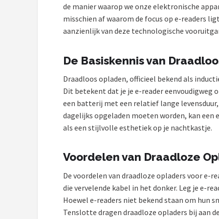
de manier waarop we onze elektronische apparat
Hoesje
misschien af waarom de focus op e-readers lig
BROTECT
aanzienlijk van deze technologische vooruit
iMoshion
De Basiskennis van Draadlo
Draadloos opladen, officieel bekend als induct
Lunso
Dit betekent dat je je e-reader eenvoudigweg 
MMOBIEL
een batterij met een relatief lange levensduur
dagelijks opgeladen moeten worden, kan een e
PocketBook
als een stijlvolle esthetiek op je nachtkastje.
Geschikt voor
Voordelen van Draadloze Op
i12Cover
De voordelen van draadloze opladers voor e-read
die vervelende kabel in het donker. Leg je e-re
Goodline
Hoewel e-readers niet bekend staan om hun snel
Tenslotte dragen draadloze opladers bij aan de