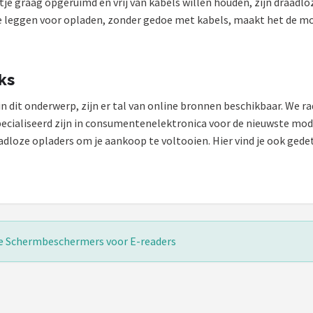
je graag opgeruimd en vrij van kabels willen houden, zijn draadlo
e leggen voor opladen, zonder gedoe met kabels, maakt het de mo
ks
in dit onderwerp, zijn er tal van online bronnen beschikbaar. We r
specialiseerd zijn in consumentenelektronica voor de nieuwste mo
dloze opladers om je aankoop te voltooien. Hier vind je ook gedet
e Schermbeschermers voor E-readers