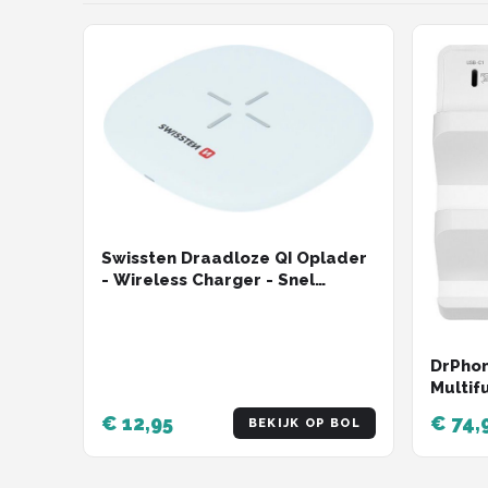
Swissten Draadloze QI Oplader
- Wireless Charger - Snel
Draadloos Opladen - 10W - Wit
DrPho
Multif
Laadst
€ 12,95
€ 74,
BEKIJK OP BOL
20W/Q
Oplaad
Draadl