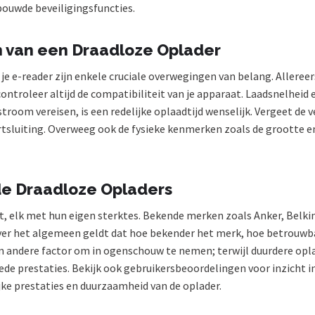
ouwde beveiligingsfuncties.
n van een Draadloze Oplader
je e-reader zijn enkele cruciale overwegingen van belang. Allereerst
troleer altijd de compatibiliteit van je apparaat. Laadsnelheid en
room vereisen, is een redelijke oplaadtijd wenselijk. Vergeet de v
tsluiting. Overweeg ook de fysieke kenmerken zoals de grootte e
nde Draadloze Opladers
t, elk met hun eigen sterktes. Bekende merken zoals Anker, Belki
Over het algemeen geldt dat hoe bekender het merk, hoe betrouwba
een andere factor om in ogenschouw te nemen; terwijl duurdere op
 prestaties. Bekijk ook gebruikersbeoordelingen voor inzicht in
jke prestaties en duurzaamheid van de oplader.