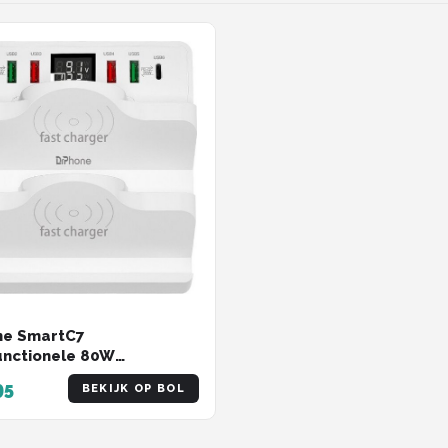
ne SmartC7
unctionele 80W
ation - 6-poorts –PD 3.0
95
BEKIJK OP BOL
C Qualcomm 3.0 18W -
station met Dubbele
oos Oplader met LED