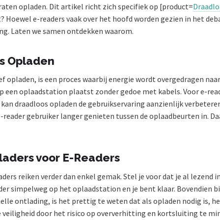
en opladen. Dit artikel richt zich specifiek op [product=
Draadlo
t? Hoewel e-readers vaak over het hoofd worden gezien in het deb
gang. Laten we samen ontdekken waarom.
os Opladen
ief opladen, is een proces waarbij energie wordt overgedragen na
op een oplaadstation plaatst zonder gedoe met kabels. Voor e-rea
, kan draadloos opladen de gebruikservaring aanzienlijk verbetere
-reader gebruiker langer genieten tussen de oplaadbeurten in. 
laders voor E-Readers
ers reiken verder dan enkel gemak. Stel je voor dat je al lezend in
ader simpelweg op het oplaadstation en je bent klaar. Bovendien bie
le ontlading, is het prettig te weten dat als opladen nodig is, h
 veiligheid door het risico op oververhitting en kortsluiting te 