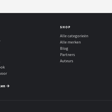
y – Wit
SHOP
Alle categorieën
T
Alle merken
Blog
Partners
L
Auteurs
ook
voor
ken →