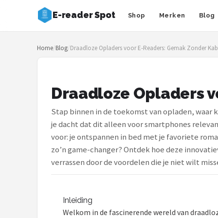
E-reader Spot
Shop
Merken
Blog
Zoeken
Home
/
Blog
/
Draadloze Opladers voor E-Readers: Gemak Zonder Kab
NAVIGATIE
Shop
Draadloze Opladers 
Merken
Stap binnen in de toekomst van opladen, waar ka
Blog
je dacht dat dit alleen voor smartphones relevan
voor: je ontspannen in bed met je favoriete rom
Auteurs
zo’n game-changer? Ontdek hoe deze innovatieve 
verrassen door de voordelen die je niet wilt miss
E-readers
Shop
Inleiding
POPULAIRE MERKEN
Welkom in de fascinerende wereld van draadloz