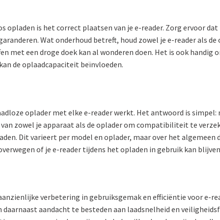
s opladen is het correct plaatsen van je e-reader. Zorg ervoor da
randeren. Wat onderhoud betreft, houd zowel je e-reader als de opl
fen met een droge doek kan al wonderen doen. Het is ook handig om
an de oplaadcapaciteit beïnvloeden.
aadloze oplader met elke e-reader werkt. Het antwoord is simpel: 
es van zowel je apparaat als de oplader om compatibiliteit te verz
laden. Dit varieert per model en oplader, maar over het algemeen 
verwegen of je e-reader tijdens het opladen in gebruik kan blijven
nzienlijke verbetering in gebruiksgemak en efficiëntie voor e-re
n daarnaast aandacht te besteden aan laadsnelheid en veiligheids