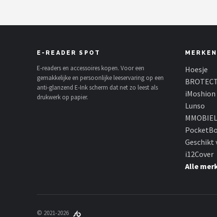
Displa
E-READER SPOT
MERKEN
E-readers en accessoires kopen. Voor een
Hoesje
gemakkelijke en persoonlijke leeservaring op een
BROTEC
anti-glanzend E-Ink scherm dat net zo leest als
iMoshion
drukwerk op papier.
Lunso
MMOBIE
PocketB
Geschikt 
i12Cover
Alle mer
© 2021-2026