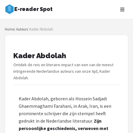
E-reader Spot
Zoeken
Home
/
Auteurs
/
Kader Abdolah
NAVIGATIE
Shop
Kader Abdolah
Merken
Ontdek de reis en literaire impact van een van de meest
Blog
intrigerende Nederlandse auteurs van onze tijd, Kader
Abdolah.
Auteurs
Kader Abdolah, geboren als Hossein Sadjadi
E-readers
Ghaemmaghami Farahani, in Arak, Iran, is een
prominente schrijver die zijn stempel heeft
Shop
gedrukt in de Nederlandse literatuur.
Zijn
POPULAIRE MERKEN
persoonlijke geschiedenis, verweven met