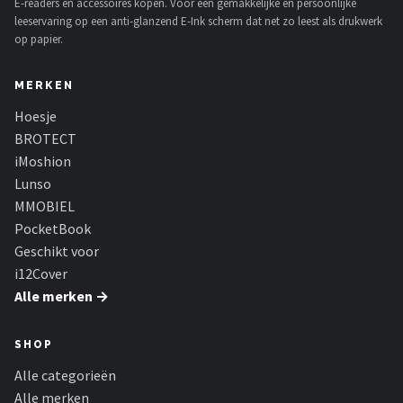
E-readers en accessoires kopen. Voor een gemakkelijke en persoonlijke
leeservaring op een anti-glanzend E-Ink scherm dat net zo leest als drukwerk
op papier.
MERKEN
Hoesje
BROTECT
iMoshion
Lunso
MMOBIEL
PocketBook
Geschikt voor
i12Cover
Alle merken →
SHOP
Alle categorieën
Alle merken