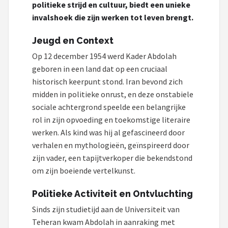
politieke strijd en cultuur, biedt een unieke
Hoesje
invalshoek die zijn werken tot leven brengt.
BROTECT
Jeugd en Context
Op 12 december 1954 werd Kader Abdolah
iMoshion
geboren in een land dat op een cruciaal
historisch keerpunt stond. Iran bevond zich
Lunso
midden in politieke onrust, en deze onstabiele
MMOBIEL
sociale achtergrond speelde een belangrijke
rol in zijn opvoeding en toekomstige literaire
PocketBook
werken. Als kind was hij al gefascineerd door
verhalen en mythologieën, geïnspireerd door
Geschikt voor
zijn vader, een tapijtverkoper die bekendstond
om zijn boeiende vertelkunst.
i12Cover
Politieke Activiteit en Ontvluchting
Goodline
Sinds zijn studietijd aan de Universiteit van
Teheran kwam Abdolah in aanraking met